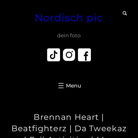
Zum
Nordisch pic
Inhalt
springen
dein foto
Brennan Heart |
Beatfighterz | Da Tweekaz