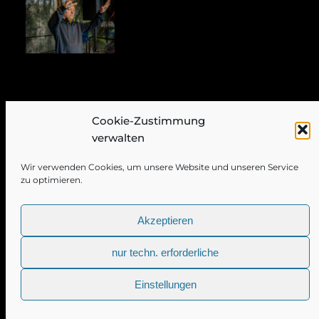
CATEGORIES:
Cookie-Zustimmung
verwalten
TAGS:
Wir verwenden Cookies, um unsere Website und unseren Service
zu optimieren.
NordischPic.de
Akzeptieren
nur techn. erforderliche
PREV POST
Einstellungen
“Komm Tanzen” am Strandpauli –
Hafengeburtstag 09.05.2026